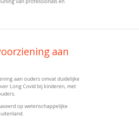
euning van professionals en
voorziening aan
ening aan ouders omvat duidelijke
over Long Covid bij kinderen, met
ouders.
baseerd op wetenschappelijke
buitenland.