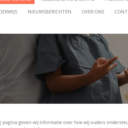
DERWIJS
NIEUWSBERICHTEN
OVER ONS
CONT
 pagina geven wij informatie over hoe wij ouders onderste